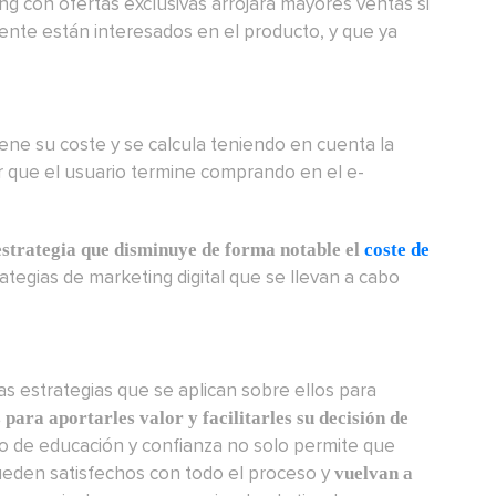
g con ofertas exclusivas arrojará mayores ventas si
mente están interesados en el producto, y que ya
iene su coste y se calcula teniendo en cuenta la
r que el usuario termine comprando en el e-
estrategia que disminuye de forma notable el
coste de
tegias de marketing digital que se llevan a cabo
as estrategias que se aplican sobre ellos para
para aportarles valor y facilitarles su decisión de
so de educación y confianza no solo permite que
ueden satisfechos con todo el proceso y
vuelvan a