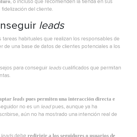
, o incluso que recomienden la tienda en sus
uturo
fidelización del cliente.
nseguir
leads
s tareas habituales que realizan los responsables de
er de una base de datos de clientes potenciales a los
nsejos para conseguir
leads
cualificados que permitan
ntas.
captar
leads
pues permiten una interacción directa e
 seguidor no es un
lead
pues, aunque ya ha
cribirse, aún no ha mostrado una intención real de
r
leads
debe
redirigir a los seguidores o usuarios de