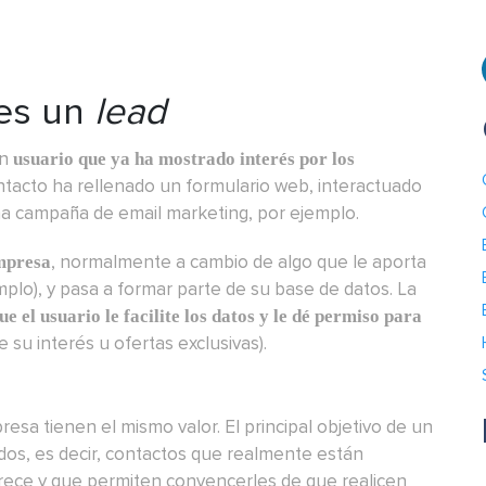
es un
lead
un
usuario que ya ha mostrado interés por los
ontacto ha rellenado un formulario web, interactuado
na campaña de email marketing, por ejemplo.
, normalmente a cambio de algo que le aporta
empresa
mplo), y pasa a formar parte de su base de datos. La
e el usuario le facilite los datos y le dé permiso para
 su interés u ofertas exclusivas).
esa tienen el mismo valor. El principal objetivo de un
ados, es decir, contactos que realmente están
rece y que permiten convencerles de que realicen