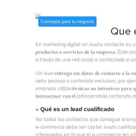
Consejos para tu negocio
Que 
En marketing digital un
lead
o contacto es 
. Este c
productos o servicios de la empresa
a través de una red social o contestado a u
Un
lead
entrega sus datos de contacto a la 
valor (acceso a contenido exclusivo, por eje
empresa utiliza
técnicas no intrusivas para qu
(ofreciéndole contenido de
interactuar con él
»
Qué es un
lead
cualificado
No todos los contactos que consigue la empr
e-commerce debe ser captar
leads
cualific
interesados en lo que el e-commerce les of