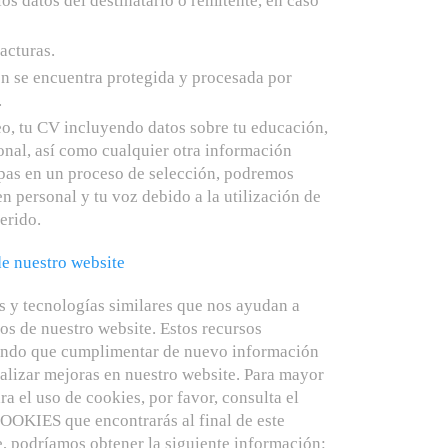
os datos del destinatario o remitente, en caso
acturas.
n se encuentra protegida y procesada por
.
eo, tu CV incluyendo datos sobre tu educación,
ional, así como cualquier otra información
ipas en un proceso de selección, podremos
n personal y tu voz debido a la utilización de
erido.
de nuestro website
 y tecnologías similares que nos ayudan a
ios de nuestro website. Estos recursos
niendo que cumplimentar de nuevo información
ealizar mejoras en nuestro website. Para mayor
a el uso de cookies, por favor, consulta el
COOKIES que encontrarás al final de este
, podríamos obtener la siguiente información: