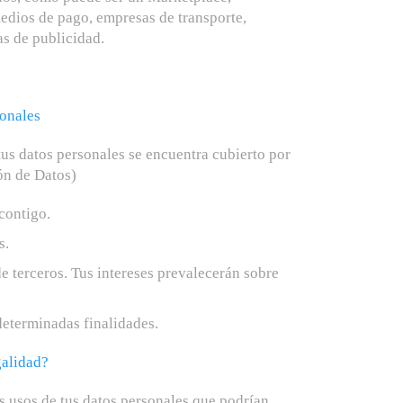
dios de pago, empresas de transporte,
s de publicidad.
sonales
tus datos personales se encuentra cubierto por
ón de Datos)
contigo.
s.
e terceros. Tus intereses prevalecerán sobre
determinadas finalidades.
galidad?
es usos de tus datos personales que podrían