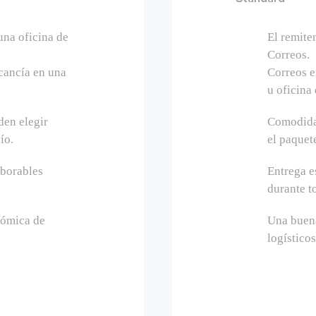
 una oficina de
El remiten
Correos.
rcancía en una
Correos e
u oficina 
den elegir
Comodidad
ío.
el paquet
aborables
Entrega e
durante to
nómica de
Una buena
logísticos