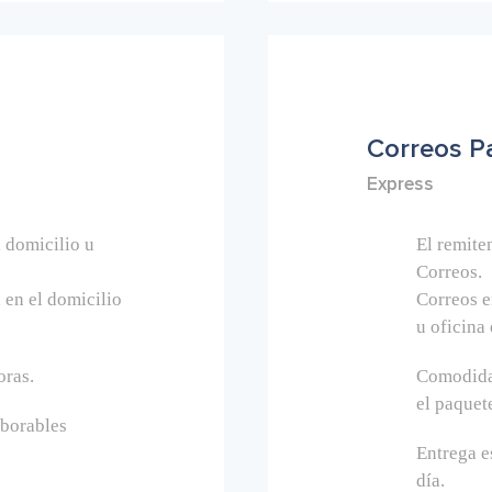
Correos P
Express
l domicilio u
El remiten
Correos.
 en el domicilio
Correos e
u oficina 
oras.
Comodidad
el paquet
aborables
Entrega e
día.