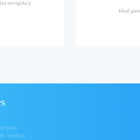
iza recogida y
Ideal par
es
al para
 de nuestros