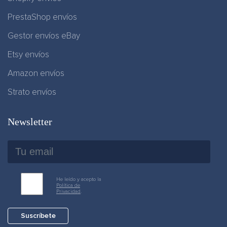
PrestaShop envíos
Gestor envíos eBay
Etsy envíos
Amazon envíos
Strato envíos
Newsletter
He leído y acepto la
Política de
Privacidad
.
Suscríbete