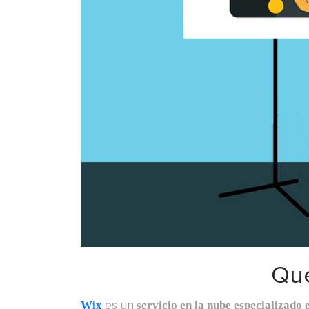
Qué
es un
Wix
servicio en la nube especializado 