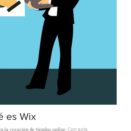
 es Wix
. Con esta
en la creación de tiendas
online