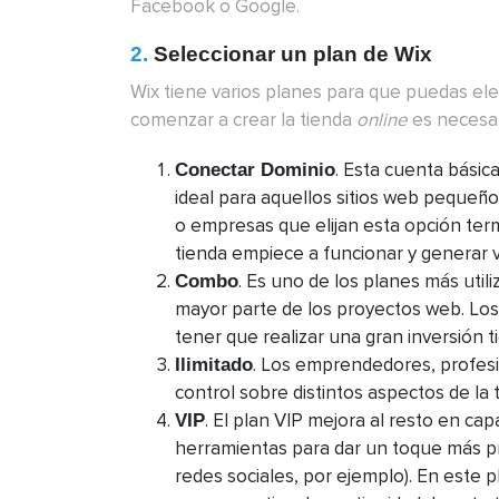
Facebook o Google.
2.
Seleccionar un plan de Wix
Wix tiene varios planes para que puedas ele
comenzar a crear la tienda
online
es necesar
. Esta cuenta básic
Conectar Dominio
ideal para aquellos sitios web pequeñ
o empresas que elijan esta opción term
tienda empiece a funcionar y generar 
. Es uno de los planes más util
Combo
mayor parte de los proyectos web. Lo
tener que realizar una gran inversión 
. Los emprendedores, profesi
Ilimitado
control sobre distintos aspectos de la 
. El plan VIP mejora al resto en ca
VIP
herramientas para dar un toque más pr
redes sociales, por ejemplo). En este 