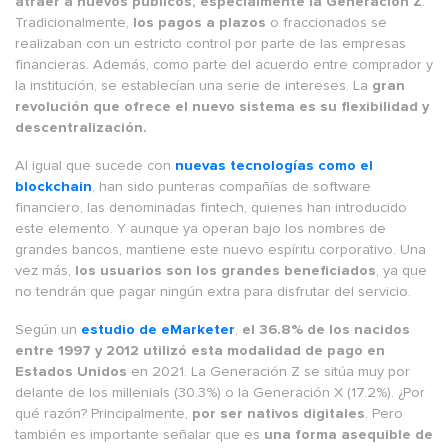
atraer a nuevos públicos, especialmente la Generación Z
.
Tradicionalmente,
los pagos a plazos
o fraccionados se
realizaban con un estricto control por parte de las empresas
financieras. Además, como parte del acuerdo entre comprador y
la institución, se establecían una serie de intereses. La
gran
revolución que ofrece el nuevo sistema es su flexibilidad y
descentralización.
Al igual que sucede con
nuevas tecnologías como el
blockchain
, han sido punteras compañías de software
financiero, las denominadas fintech, quienes han introducido
este elemento. Y aunque ya operan bajo los nombres de
grandes bancos, mantiene este nuevo espíritu corporativo. Una
vez más,
los usuarios son los grandes beneficiados
, ya que
no tendrán que pagar ningún extra para disfrutar del servicio.
Según un
estudio de eMarketer
,
el 36.8% de los nacidos
entre 1997 y 2012 utilizó esta modalidad de pago en
Estados Unidos
en 2021. La Generación Z se sitúa muy por
delante de los millenials (30.3%) o la Generación X (17.2%). ¿Por
qué razón? Principalmente,
por ser nativos digitales
. Pero
también es importante señalar que es
una forma asequible de