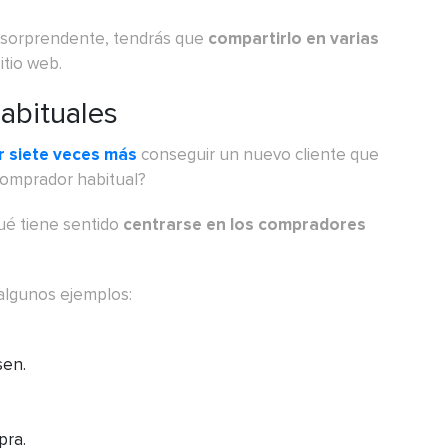
 sorprendente, tendrás que
compartirlo en varias
itio web.
habituales
r siete veces más
conseguir un nuevo cliente que
comprador habitual?
qué tiene sentido
centrarse en los compradores
algunos ejemplos:
sen.
pra.