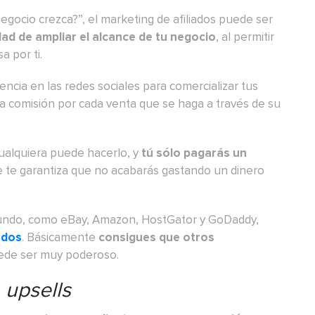
egocio crezca?”
, el marketing de afiliados puede ser
dad de
ampliar el alcance de tu negocio
, al permitir
 por ti.
esencia en las redes sociales para comercializar tus
una comisión por cada venta que se haga a través de su
cualquiera puede hacerlo, y
tú sólo pagarás un
ue te garantiza que no acabarás gastando un dinero
undo, como eBay, Amazon, HostGator y GoDaddy,
ados
. Básicamente
consigues que otros
uede ser muy poderoso.
y
upsells