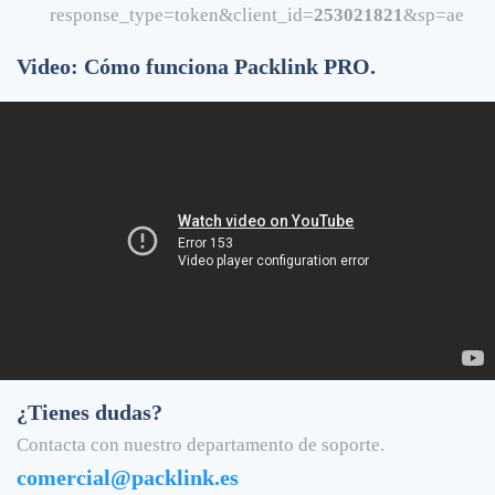
response_type=token&client_id=
253021821
&sp=ae
Video: Cómo funciona Packlink PRO.
¿Tienes dudas?
Contacta con nuestro departamento de soporte.
comercial@packlink.es